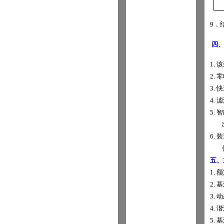
9
．
四
1.
该
2.
零
3.
快
4.
滤
5.
智
6.
装
五、
1.
额
2.
基
3.
动
4.
谐
5.
基