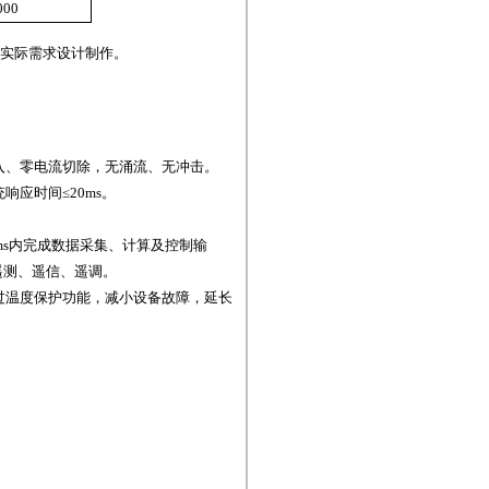
000
实际需求设计制作。
入、零电流切除，无涌流、无冲击。
响应时间≤
20ms
。
ms
内完成数据采集、计算及控制输
遥测、遥信、遥调。
过温度保护功能，减小设备故障，延长