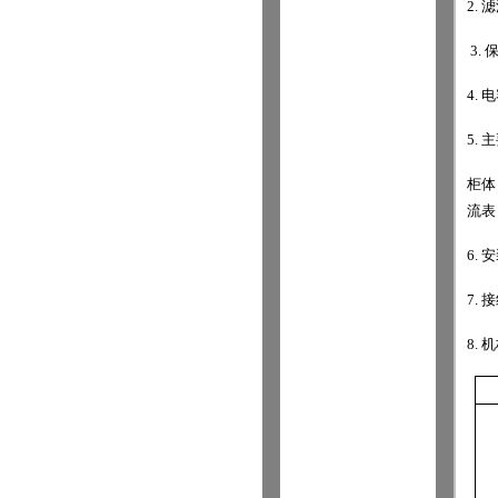
2.
滤
3.
4.
电
5.
主
柜体
流表
6.
安
7.
接
8.
机