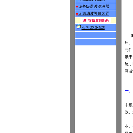
■
设备级谐波滤波器
■
无源滤波补偿装置
业务
咨询信箱
随
压、
元件
讯干
统，
网谐
一、
中频
政、
业。