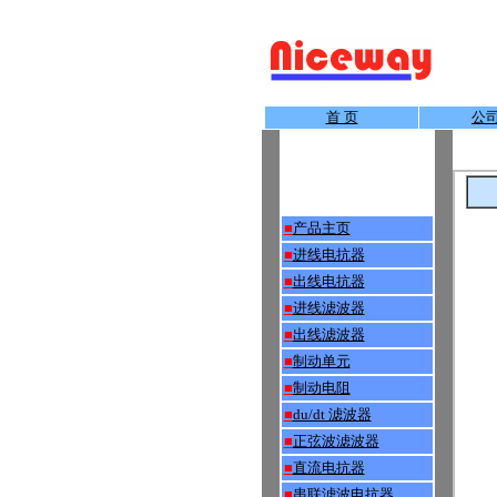
首 页
公
■
产品主页
■
进线电抗器
■
出线电抗器
■
进线滤波器
■
出线滤波器
■
制动单元
■
制动电阻
■
du/dt 滤波器
■
正弦波滤波器
■
直流电抗器
■
串联滤波电抗器