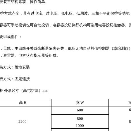
波装置结构紧凑、操作简单。
保护方式齐全，具有过电流、过电压、低电压、低周波、三相不平衡保护等功能
容器可手动投切也可自动投切，电容器投切执行机构可选用电容投切接触器、
要组成部件：
，母线，主回路开关或熔断器隔离开关，低压无功自动补偿控制器（或综测仪
，避雷器、电容状态指示器等组成。
装方式：落地安装
线方式：固定连接
柜 外形尺寸（高
*
宽
*
深）
mm
高
H
宽
W
6
600
800
2200
8
1000