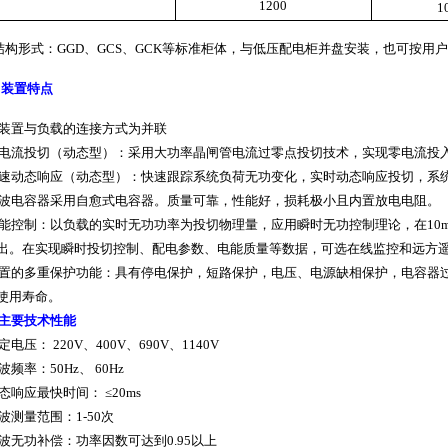
1200
1
结构形式：
GGD
、
GCS
、
GCK
等标准柜体，与低压配电柜并盘安装，也可按用户
、装置特点
装置与负载的连接方式为并联
电流投切（动态型）：采用大功率晶闸管电流过零点投切技术，实现零电流投
速动态响应（动态型）：快速跟踪系统负荷无功变化，实时动态响应投切，系统
波电容器采用自愈式电容器。质量可靠，性能好，损耗极小且内置放电电阻。
能控制：以负载的实时无功功率为投切物理量，应用瞬时无功控制理论，在
10
出。在实现瞬时投切控制、配电参数、电能质量等数据，可选在线监控和远方
置的多重保护功能：具有停电保护，短路保护，电压、电源缺相保护，电容器
使用寿命。
主要技术性能
定电压：
220V
、
400V
、
690V
、
1140V
波频率：
50Hz
、
60Hz
态响应最快时间： ≤
20ms
波测量范围：
1-50
次
波无功补偿：功率因数可达到
0.95
以上