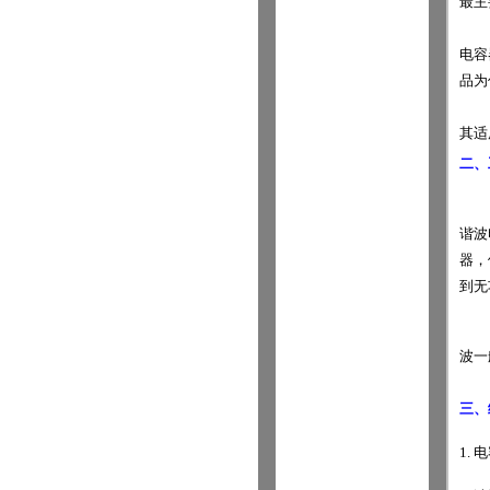
最主
电容
品为
其适
二、
谐波
器，
到无
波一
三、
1.
电