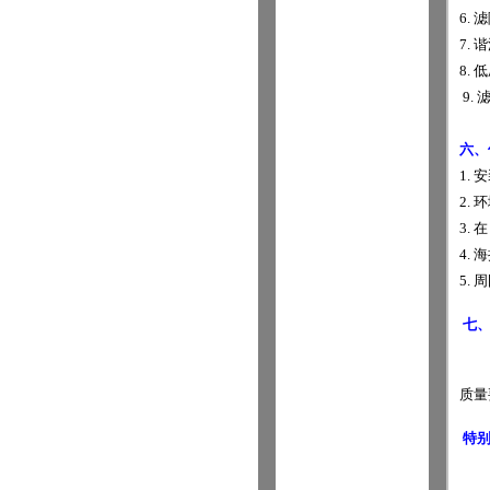
6.
滤
7.
谐
8.
低
9.
六、
1.
安
2.
环
3.
在
4.
海
5.
周
七
质量
特