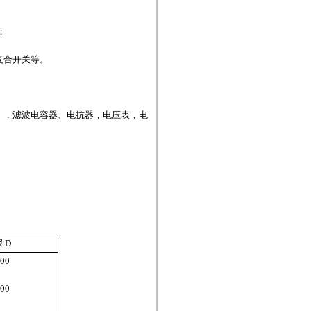
；
复合开关等。
），滤波电容器、电抗器，电压表，电
深
D
00
00