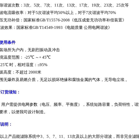
除谐波次数：
3
次、
5
次、
7
次、
11
次、
13
次、
17
次、
19
次、
23
次、
25
次等
波电流吸收率：对于
5
次谐波平均
50%
以上，对于
7
次谐波平均
70%
压无功补偿：国家标准
GB/T15576-2008
《低压成套无功功率补偿装置》
滤波效果：国家标准
GB/T14549-1993
《电能质量 公用电网谐波》
使用条件
装场所为户内，无剧烈振动及冲击
境温度范围：
-25
℃
～
+
45℃
25
℃
时，相对湿度：≤
95%
拔高度：不超过
2000
米
围无爆炸及易燃介质，无足以损坏绝缘和腐蚀金属的气体，无导电尘埃 。
、订货须知：
用户需提供电网参数（电压、频率、平衡度），系统短路容量，负荷特性，谐
要求，以便我司设计制造。
别说明：
以上产品能滤除系统中
3
、
5
、
7、11、13
次及以上的大部分谐波，而非完全滤