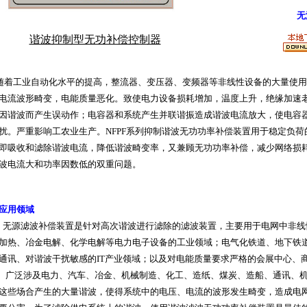
无
谐波抑制型无功补偿控制器
着工业自动化水平的提高，整流器、变压器、变频器等非线性设备的大量使用
电流波形畸变，电能质量恶化。致使电力设备损耗增加，温度上升，绝缘加速
因谐波而产生误动作；电容器和系统产生并联谐振造成谐波电流放大，使电容
扰。严重影响工农业生产。
NFPF
系列抑制谐波无功功率补偿装置用于稳定负荷
即吸收和滤除谐波电流，降低谐波畸变率，又兼顾无功功率补偿，减少网络损
波电流大和功率因数低的双重问题。
应用领域
无源滤波补偿装置是针对高次谐波进行滤除的滤波装置，主要用于电网中非线
加热、冶金电解、化学电解等电力电子设备的工业领域；电气化铁道、地下铁
通讯、对谐波干扰敏感的
IT
产业领域；以及对电能质量要求严格的会展中心、
广泛涉及电力、汽车、冶金、机械制造、化工、造纸、煤炭、造船、通讯、
这些场合产生的大量谐波，使得系统中的电压、电流的波形发生畸变，造成电