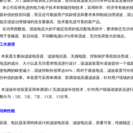
要公害。为了滤除供电系统上的谐波，使用谐波滤波无功功率补偿装置是最佳
本公司应用先进的电力电子技术和智能控制技术，采用科学、经济等有效的
器补偿的投切问题，而且还可根据用户实际情况和要求来抑制或治理谐波，清
低压谐波治理领域科技含量最高、技术最先进可靠的新产品。
在功率因数低、谐波电流大的不稳定负荷的低压配电系统中，要求静态无功
用于变频器、软启动器、不间断电源
(UPS)
等有谐波，无功负荷较大的场合。
工作原理
本装置主要由滤波电容器、滤波电抗器、无感电阻、控制保护系统组合而成，
电流的成分、大小以及无功需求情况进行设计，该滤波装置向谐波提供一个低
使电网的畸变减小，谐波抑制补偿率达
60%
；而对于基波电流，滤波装置可向
功补偿的效果。本装置可采用单调谐、双调谐或高通滤波器，针对用户现场的
本滤波补偿装置采用单调谐
LC
无源滤波补偿技术，针对用户现场谐波状况进
般分为：
3
次、
5
次、
7
次、
11
次、
13
次等。
结构性能
容器、电抗器采用特殊设计的滤波电容器、滤波电抗器，质量可靠，性能稳定