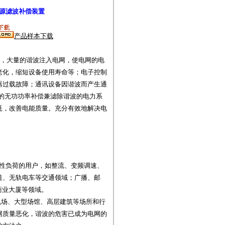
源滤波补偿装置
产品样本下载
，大量的谐波注入电网，使电网的电
老化，缩短设备使用寿命等；电子控制
器过载故障；通讯设备因谐波而产生通
的无功功率补偿兼滤除谐波的电力系
耗，改善电能质量。充分有效地解决电
性负荷的用户，如整流、变频调速、
道、无轨电车等交通领域；广播、邮
商业大厦等领域。
机场、大型场馆、高层建筑等场所和行
网质量恶化，谐波的危害已成为电网的