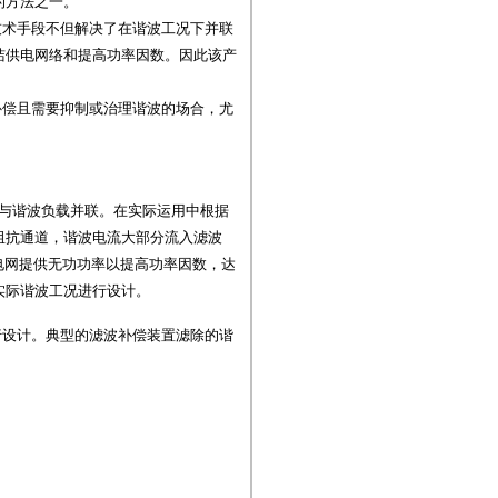
的方法之一。
技术手段不但解决了在谐波工况下并联
洁供电网络和提高功率因数。因此该产
补偿且需要抑制或治理谐波的场合，尤
与谐波负载并联。在实际运用中根据
阻抗通道，谐波电流大部分流入滤波
电网提供无功功率以提高功率因数，达
实际谐波工况进行设计。
行设计。典型的滤波补偿装置滤除的谐
；